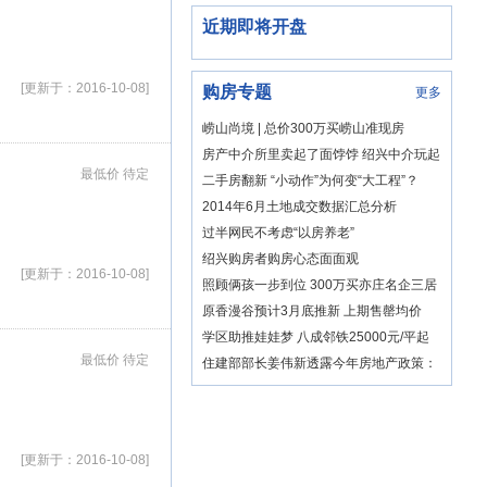
近期即将开盘
[更新于：2016-10-08]
购房专题
更多
崂山尚境 | 总价300万买崂山准现房
房产中介所里卖起了面饽饽 绍兴中介玩起
最低价 待定
混搭风实属无奈之举
二手房翻新 “小动作”为何变“大工程”？
2014年6月土地成交数据汇总分析
过半网民不考虑“以房养老”
绍兴购房者购房心态面面观
[更新于：2016-10-08]
照顾俩孩一步到位 300万买亦庄名企三居
原香漫谷预计3月底推新 上期售罄均价
12800元/平
学区助推娃娃梦 八成邻铁25000元/平起
有精装
最低价 待定
住建部部长姜伟新透露今年房地产政策：
双向调控
[更新于：2016-10-08]