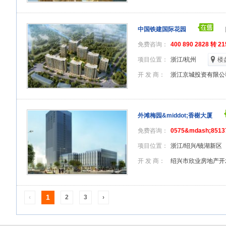
中国铁建国际花园
免费咨询：
400 890 2828 转 21
项目位置：
浙江/杭州
楼
开 发 商：
浙江京城投资有限公
外滩梅园&middot;香榭大厦
免费咨询：
0575&mdash;8513
项目位置：
浙江/绍兴/镜湖新区
开 发 商：
绍兴市欣业房地产开
1
‹
2
3
›