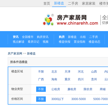
新楼盘
首页
二手房
家居家装
楼市
全
切
资讯
全国楼市
购房资讯
购房
新楼盘
出租
二手房
视点解读
看房日记
视频
楼盘快报
置业指南
楼盘动态
房产家居网
>>
新楼盘
按条件选楼盘
楼盘区域
不限
北京
天津
河北
山西
内
广西
海南
重庆
四川
贵州
云
物业类型
不限
公租房
廉租房
限价房
商铺
价格区间
不限
3000以下
3000-5000
5000-7000