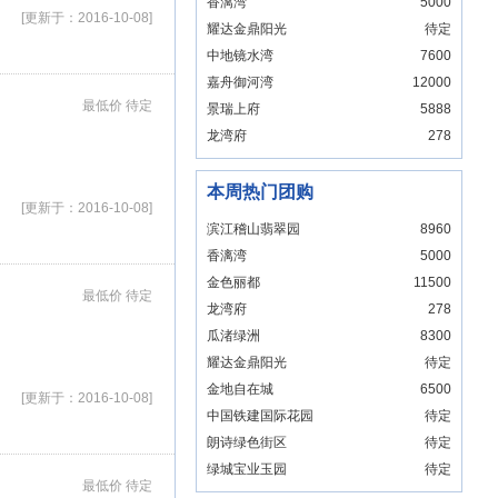
香漓湾
5000
[更新于：2016-10-08]
耀达金鼎阳光
待定
中地镜水湾
7600
嘉舟御河湾
12000
最低价 待定
景瑞上府
5888
龙湾府
278
本周热门团购
[更新于：2016-10-08]
滨江稽山翡翠园
8960
香漓湾
5000
金色丽都
11500
最低价 待定
龙湾府
278
瓜渚绿洲
8300
耀达金鼎阳光
待定
金地自在城
6500
[更新于：2016-10-08]
中国铁建国际花园
待定
朗诗绿色街区
待定
绿城宝业玉园
待定
最低价 待定