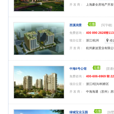
开 发 商：
上海豪全房地产开发
西溪润景
[写字楼]
免费咨询：
400 890 2828转1
项目位置：
浙江/杭州
楼
开 发 商：
杭州豪波置业有限公
中海8号公馆
[普通
免费咨询：
400-606-6969 转 2
项目位置：
浙江/绍兴/柯桥区
开 发 商：
中海海通（苏州）房
绿城宝业玉园
[别墅