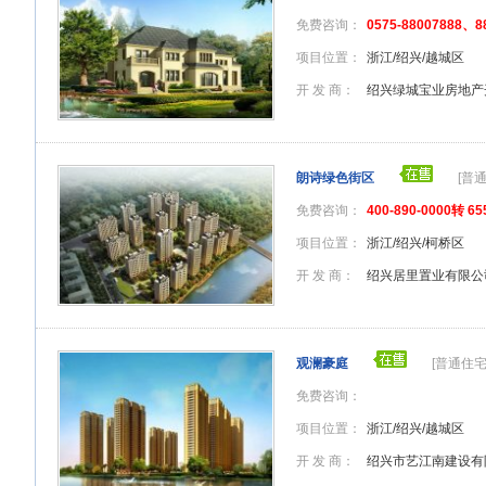
免费咨询：
0575-88007888、8
项目位置：
浙江/绍兴/越城区
开 发 商：
绍兴绿城宝业房地产
朗诗绿色街区
[普
免费咨询：
400-890-0000转 65
项目位置：
浙江/绍兴/柯桥区
开 发 商：
绍兴居里置业有限公
观澜豪庭
[普通住宅
免费咨询：
项目位置：
浙江/绍兴/越城区
开 发 商：
绍兴市艺江南建设有