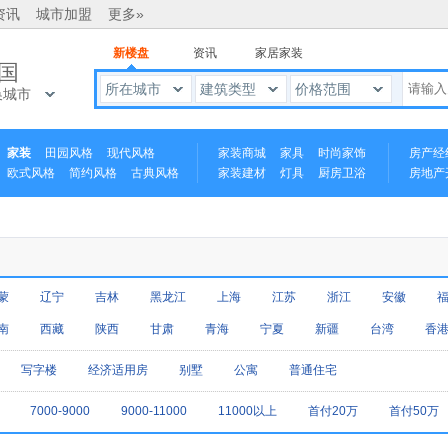
资讯
城市加盟
更多»
新楼盘
资讯
家居家装
国
所在城市
建筑类型
价格范围
换城市
家装
田园风格
现代风格
家装商城
家具
时尚家饰
房产经
欧式风格
简约风格
古典风格
家装建材
灯具
厨房卫浴
房地产
中式风格
蒙
辽宁
吉林
黑龙江
上海
江苏
浙江
安徽
南
西藏
陕西
甘肃
青海
宁夏
新疆
台湾
香
写字楼
经济适用房
别墅
公寓
普通住宅
7000-9000
9000-11000
11000以上
首付20万
首付50万