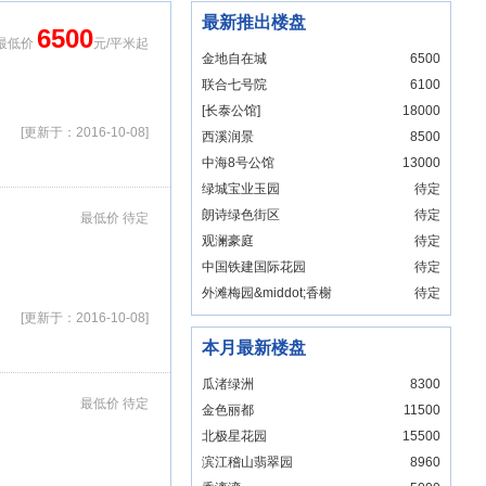
最新推出楼盘
6500
最低价
元/平米起
金地自在城
6500
联合七号院
6100
[长泰公馆]
18000
[更新于：2016-10-08]
西溪润景
8500
中海8号公馆
13000
绿城宝业玉园
待定
朗诗绿色街区
待定
最低价 待定
观澜豪庭
待定
中国铁建国际花园
待定
外滩梅园&middot;香榭
待定
大厦
[更新于：2016-10-08]
本月最新楼盘
瓜渚绿洲
8300
最低价 待定
金色丽都
11500
北极星花园
15500
滨江稽山翡翠园
8960