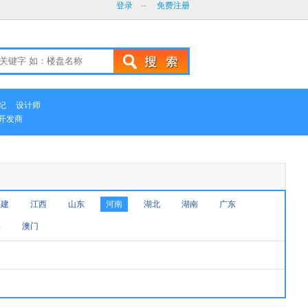
登录
--
免费注册
纪
设计师
开发商
福建
江西
山东
河南
湖北
湖南
广东
港
澳门