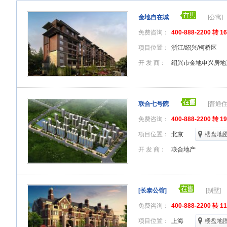
金地自在城
[公寓]
免费咨询：
400-888-2200 转 1
项目位置：
浙江/绍兴/柯桥区
开 发 商：
绍兴市金地申兴房地
联合七号院
[普通住
免费咨询：
400-888-2200 转 1
项目位置：
北京
楼盘地
开 发 商：
联合地产
[长泰公馆]
[别墅]
免费咨询：
400-888-2200 转 1
项目位置：
上海
楼盘地