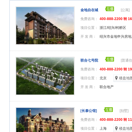
金地自在城
[公寓]
免费咨询：
400-888-2200 转 1
项目位置：
浙江/绍兴/柯桥区
开 发 商：
绍兴市金地申兴房地
联合七号院
[普通住
免费咨询：
400-888-2200 转 1
项目位置：
北京
楼盘地
开 发 商：
联合地产
[长泰公馆]
[别墅]
免费咨询：
400-888-2200 转 1
项目位置：
上海
楼盘地