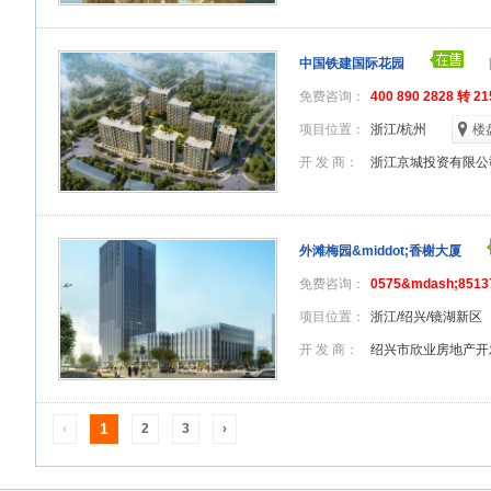
中国铁建国际花园
免费咨询：
400 890 2828 转 21
项目位置：
浙江/杭州
楼
开 发 商：
浙江京城投资有限公
外滩梅园&middot;香榭大厦
免费咨询：
0575&mdash;8513
项目位置：
浙江/绍兴/镜湖新区
开 发 商：
绍兴市欣业房地产开
1
‹
2
3
›