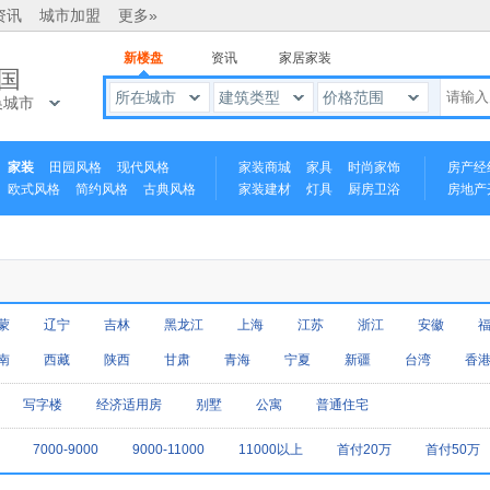
资讯
城市加盟
更多»
新楼盘
资讯
家居家装
国
所在城市
建筑类型
价格范围
换城市
家装
田园风格
现代风格
家装商城
家具
时尚家饰
房产经
欧式风格
简约风格
古典风格
家装建材
灯具
厨房卫浴
房地产
中式风格
蒙
辽宁
吉林
黑龙江
上海
江苏
浙江
安徽
南
西藏
陕西
甘肃
青海
宁夏
新疆
台湾
香
写字楼
经济适用房
别墅
公寓
普通住宅
7000-9000
9000-11000
11000以上
首付20万
首付50万