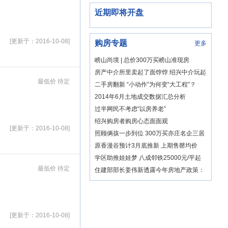
近期即将开盘
[更新于：2016-10-08]
购房专题
更多
崂山尚境 | 总价300万买崂山准现房
房产中介所里卖起了面饽饽 绍兴中介玩起
最低价 待定
混搭风实属无奈之举
二手房翻新 “小动作”为何变“大工程”？
2014年6月土地成交数据汇总分析
过半网民不考虑“以房养老”
绍兴购房者购房心态面面观
[更新于：2016-10-08]
照顾俩孩一步到位 300万买亦庄名企三居
原香漫谷预计3月底推新 上期售罄均价
12800元/平
学区助推娃娃梦 八成邻铁25000元/平起
有精装
最低价 待定
住建部部长姜伟新透露今年房地产政策：
双向调控
[更新于：2016-10-08]