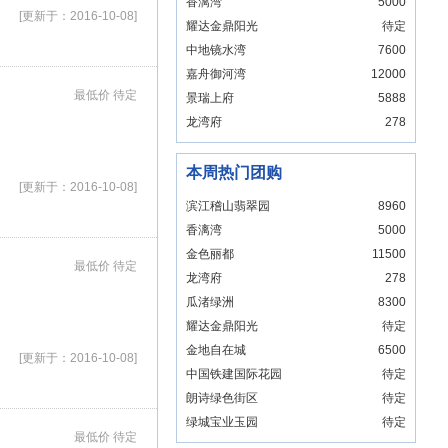
香漓湾
5000
[更新于：2016-10-08]
耀达金鼎阳光
待定
中地镜水湾
7600
嘉舟御河湾
12000
最低价 待定
景瑞上府
5888
龙湾府
278
本周热门团购
[更新于：2016-10-08]
滨江稽山翡翠园
8960
香漓湾
5000
金色丽都
11500
最低价 待定
龙湾府
278
瓜渚绿洲
8300
耀达金鼎阳光
待定
金地自在城
6500
[更新于：2016-10-08]
中国铁建国际花园
待定
朗诗绿色街区
待定
绿城宝业玉园
待定
最低价 待定