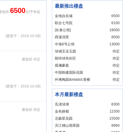
最新推出楼盘
6500
最低价
元/平米起
金地自在城
6500
联合七号院
6100
[长泰公馆]
18000
[更新于：2016-10-08]
西溪润景
8500
中海8号公馆
13000
绿城宝业玉园
待定
朗诗绿色街区
待定
最低价 待定
观澜豪庭
待定
中国铁建国际花园
待定
外滩梅园&middot;香榭
待定
大厦
[更新于：2016-10-08]
本月最新楼盘
瓜渚绿洲
8300
最低价 待定
金色丽都
11500
北极星花园
15500
滨江稽山翡翠园
8960