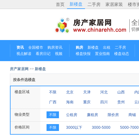
新楼盘
首页
二手房
家居家装
楼市
全
切
资讯
全国楼市
购房资讯
购房
新楼盘
出租
二手房
视点解读
看房日记
视频
楼盘快报
置业指南
楼盘动态
房产家居网
>>
新楼盘
按条件选楼盘
楼盘区域
不限
北京
天津
河北
山西
内
广西
海南
重庆
四川
贵州
云
物业类型
不限
公租房
廉租房
限价房
商铺
价格区间
不限
3000以下
3000-5000
5000-7000