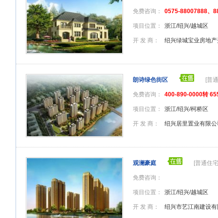
免费咨询：
0575-88007888、8
项目位置：
浙江/绍兴/越城区
开 发 商：
绍兴绿城宝业房地产
朗诗绿色街区
[普
免费咨询：
400-890-0000转 65
项目位置：
浙江/绍兴/柯桥区
开 发 商：
绍兴居里置业有限公
观澜豪庭
[普通住宅
免费咨询：
项目位置：
浙江/绍兴/越城区
开 发 商：
绍兴市艺江南建设有