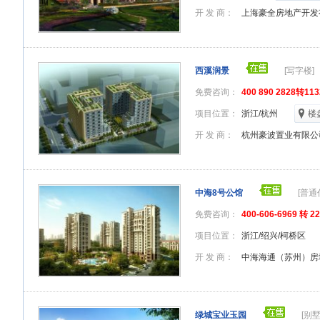
开 发 商：
上海豪全房地产开发
西溪润景
[写字楼]
免费咨询：
400 890 2828转1
项目位置：
浙江/杭州
楼
开 发 商：
杭州豪波置业有限公
中海8号公馆
[普通
免费咨询：
400-606-6969 转 2
项目位置：
浙江/绍兴/柯桥区
开 发 商：
中海海通（苏州）房
绿城宝业玉园
[别墅