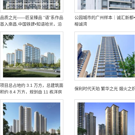
品质之光——匠呈臻品 “语”系作品
公园城市的广州样本｜诚汇新都•
首入南昌,中国铁建•知语拾光，沿
榕诚湾
袭“聆听自然耳语，品享纯粹生活”
产品理念，倾心匠筑约13.6万方人
居作品，迭新南昌城市低密理想人
居。
项目总占地约 3.1 万方，总建筑面
保利时代天珀 繁华之光 烟火之
积约 8.4 万方，规划由 11 栋洋房
8-13F 组成，容积率 1.8，绿地率
42%，总户数 527 户。项目北侧
是双水路，串联着两大水库（董铺
水库、大房郢水库）...