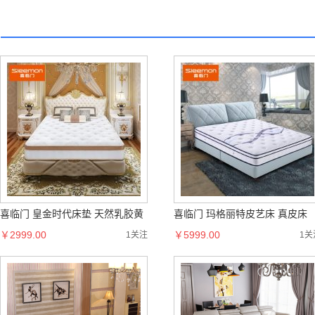
意！
余商
喜临门 皇金时代床垫 天然乳胶黄
喜临门 玛格丽特皮艺床 真皮床
麻床垫
￥2999.00
￥5999.00
1关注
1关