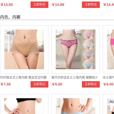
￥13.00
￥14.88
￥14.4
立即购买
立即购买
超弹 舒适（不加裆，脚尖加固）
内衣、内裤
竹纤维女式三角内裤 蕾丝花边中腰
莫代尔舒适女士三角内裤 蝴蝶结少
女士莫
￥7.00
￥5.00
￥6.00
立即购买
立即购买
内裤
女内裤
性感镂