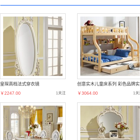
现代简约LED吸顶灯时尚客厅灯卧
现代简约LED吸顶灯新款时尚客
室灯书房灯圆形灯具灯饰
￥218.00
灯卧室灯书房灯圆形灯具灯饰
￥218.00
1关注
1关
皇琛高档法式穿衣镜
创意实木儿童床系列 彩色品牌实
￥2247.00
木儿童床
￥3064.00
1关注
1关