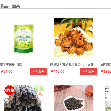
食品、酒类
花生玉米粉（罐）
阳澄湖大闸蟹 礼盒装公3.7-4.0,母
法国原液
￥54.00
￥445.00
￥1728
立即购买
立即购买
2.7-3.0两