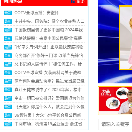
新闻热点
更多
中网市场：人人参与 共铸
最新
亚运精彩（体坛观澜）
中网市场：中国车谷“换道”加速
最新
中网市场：杨振宁留一手，翁帆“防不
最新
胜防”!101岁的杨振宁，谋略太深
冯小刚坦言人生有三大遗憾：最大的遗
最新
憾没想到是捧红王宝强！
从温州出发，正泰如何跳出浙江站稳千
最新
亿级发展台阶
她们的高消费你想象不到，花钱如流水
最新
的6位女星，一般人真养不起
清华才女”李一诺：辞百万年薪，4年生
最新
3娃，现帮比尔盖茨花钱
中国GDP“第一区”，迎来新任一把手
最新
首富王健林贴身女秘书：年薪百万月休
最新
15天，为什么只有大专学历？
如今，她已经成为了中国影视圈的一位
最新
重要人物，备受人们的喜爱和关注。
2023澳康达世界名车展6月14日澎湃启
最新
幕！一站逛遍全球好车，3000台准新车半价
现代化产业体系建设迈出新步伐（推动
最新
就购了！
经济实现质的有效提升和量的合理增长
中美防长在香格里拉对话会开幕晚宴上
最新
握手
黄晓明新恋情曝光!新女友正面照曝
最新