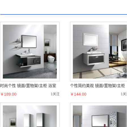
绝世佳人蚊帐三开门落地式宫庭蚊
花开富贵蚊帐三开门落地式宫庭
帐方顶加密蚊帐
￥112.00
帐方顶加密蚊帐
￥92.00
1关注
1关
时尚个性 镜面/置物架/主柜 浴室
个性简约美观 镜面/置物架/主柜
柜组合
￥189.00
浴室柜组合
￥144.00
1关注
1关