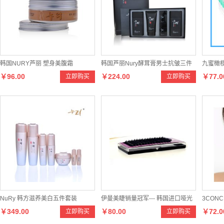
韩国NURY芦丽 塑身美腹霜
韩国芦丽Nury酵茸膏男士抗皱三件
九蜜橄榄
￥96.00
￥224.00
￥77.0
立即购买
立即购买
套
肤面霜
NuRy 韩方滋养美白五件套装
伊曼美睫销量冠军--- 韩国进口哑光
3CONC
￥349.00
￥80.00
￥72.0
立即购买
立即购买
假睫毛
头眉笔 