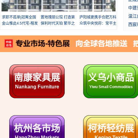
这个
房地
关键
盘点
求职不孤单|冠寓全国
置地瑰丽公馆 打造第
庐阳城更携手合肥万科
免费住，助力城市青年
金山惟此4.5代宅-榕发
三代改善美宅
保利时代天珀 繁华之
城市更新立序著作
众筑中央悦府：常平主
这篇
买房
安居
麓里
光 烟火之炽
城红盘
庄紫
北二
出炉
建西
搭上
你打C
雍景
生活
西3
锦上
正成
安徽各市场
山东各市场
中建
神造
温江
ShanDong Markets
AnHui Markets
元/
西宸
城西
四川各市场
湖北各市场
SiChuan Markets
HuBei Markets