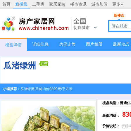
新楼盘
首页
二手房
家居家装
楼市资讯
城市加盟
更多»
新楼盘
全国
所在城市
切换城市
详细信息
房价走势
图片相册
最新动态
楼盘详情
瓜渚绿洲
小编推荐：
瓜渚绿洲 目前均价8300元/平方米
楼盘类型：普通住
83
最低均价：
价格说明：
折后均