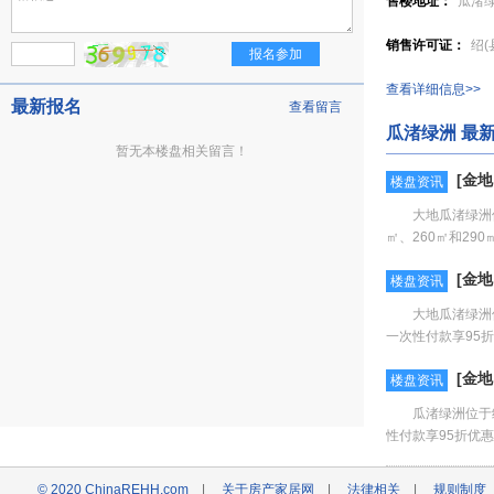
售楼地址：
瓜渚
销售许可证：
绍(
查看详细信息>>
最新报名
查看留言
瓜渚绿洲 最
暂无本楼盘相关留言！
[金地
楼盘资讯
大地瓜渚绿洲
㎡、260㎡和29
[金地
楼盘资讯
大地瓜渚绿洲
一次性付款享95折
车位
[详情]
[金地
楼盘资讯
瓜渚绿洲位于
性付款享95折优惠
© 2020 ChinaREHH.com
|
关于房产家居网
|
法律相关
|
规则制度