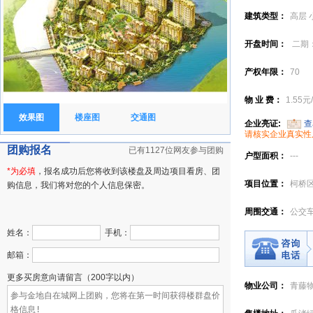
建筑类型：
高层 
开盘时间：
二期：
盘，推出24号楼、
产权年限：
70
物 业 费：
1.55
效果图
楼座图
交通图
企业亮证:
查
请核实企业真实性
团购报名
已有1127位网友参与团购
户型面积：
---
*为必填
，报名成功后您将收到该楼盘及周边项目看房、团
项目位置：
柯桥
购信息，我们将对您的个人信息保密。
周围交通：
公交车
姓名：
手机：
邮箱：
更多买房意向请留言（200字以内）
物业公司：
青藤