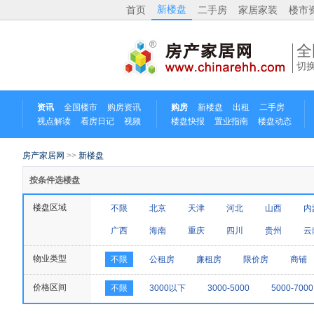
新楼盘
首页
二手房
家居家装
楼市
全
切
资讯
全国楼市
购房资讯
购房
新楼盘
出租
二手房
视点解读
看房日记
视频
楼盘快报
置业指南
楼盘动态
房产家居网
>>
新楼盘
按条件选楼盘
楼盘区域
不限
北京
天津
河北
山西
内
广西
海南
重庆
四川
贵州
云
物业类型
不限
公租房
廉租房
限价房
商铺
价格区间
不限
3000以下
3000-5000
5000-7000