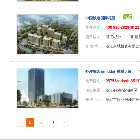
中国铁建国际花园
免费咨询：
400 890 2828 转 21
项目位置：
浙江/杭州
楼
开 发 商：
浙江京城投资有限公
外滩梅园&middot;香榭大厦
免费咨询：
0575&mdash;8513
项目位置：
浙江/绍兴/镜湖新区
开 发 商：
绍兴市欣业房地产开
1
‹
2
3
›