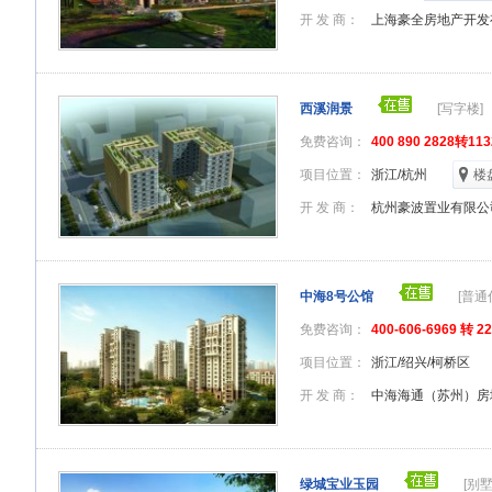
开 发 商：
上海豪全房地产开发
西溪润景
[写字楼]
免费咨询：
400 890 2828转1
项目位置：
浙江/杭州
楼
开 发 商：
杭州豪波置业有限公
中海8号公馆
[普通
免费咨询：
400-606-6969 转 2
项目位置：
浙江/绍兴/柯桥区
开 发 商：
中海海通（苏州）房
绿城宝业玉园
[别墅