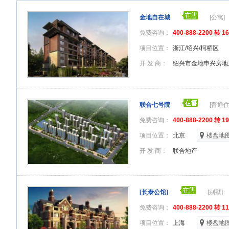
金地自在城
[公寓]
免费咨询：
400-888-2200 转 1
项目位置：
浙江/绍兴/柯桥区
开 发 商：
绍兴市金地申兴房地
联合七号院
[普通住
免费咨询：
400-888-2200 转 1
项目位置：
北京
楼盘地
开 发 商：
联合地产
[长泰公馆]
[别墅]
免费咨询：
400-888-2200 转 1
项目位置：
上海
楼盘地