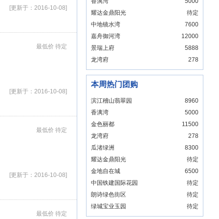
香漓湾
5000
[更新于：2016-10-08]
耀达金鼎阳光
待定
中地镜水湾
7600
嘉舟御河湾
12000
最低价 待定
景瑞上府
5888
龙湾府
278
本周热门团购
[更新于：2016-10-08]
滨江稽山翡翠园
8960
香漓湾
5000
金色丽都
11500
最低价 待定
龙湾府
278
瓜渚绿洲
8300
耀达金鼎阳光
待定
金地自在城
6500
[更新于：2016-10-08]
中国铁建国际花园
待定
朗诗绿色街区
待定
绿城宝业玉园
待定
最低价 待定