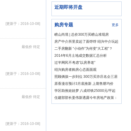
近期即将开盘
[更新于：2016-10-08]
购房专题
更多
崂山尚境 | 总价300万买崂山准现房
房产中介所里卖起了面饽饽 绍兴中介玩起
最低价 待定
混搭风实属无奈之举
二手房翻新 “小动作”为何变“大工程”？
2014年6月土地成交数据汇总分析
过半网民不考虑“以房养老”
绍兴购房者购房心态面面观
[更新于：2016-10-08]
照顾俩孩一步到位 300万买亦庄名企三居
原香漫谷预计3月底推新 上期售罄均价
12800元/平
学区助推娃娃梦 八成邻铁25000元/平起
有精装
最低价 待定
住建部部长姜伟新透露今年房地产政策：
双向调控
[更新于：2016-10-08]