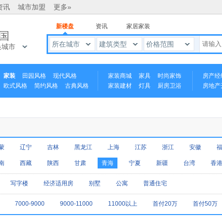
资讯
城市加盟
更多»
新楼盘
资讯
家居家装
国
所在城市
建筑类型
价格范围
换城市
家装
田园风格
现代风格
家装商城
家具
时尚家饰
房产经
欧式风格
简约风格
古典风格
家装建材
灯具
厨房卫浴
房地产
中式风格
蒙
辽宁
吉林
黑龙江
上海
江苏
浙江
安徽
南
西藏
陕西
甘肃
青海
宁夏
新疆
台湾
香
写字楼
经济适用房
别墅
公寓
普通住宅
7000-9000
9000-11000
11000以上
首付20万
首付50万