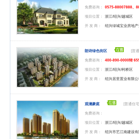
免费咨询：
0575-88007888、8
项目位置：
浙江/绍兴/越城区
开 发 商：
绍兴绿城宝业房地产
朗诗绿色街区
[普
免费咨询：
400-890-0000转 65
项目位置：
浙江/绍兴/柯桥区
开 发 商：
绍兴居里置业有限公
观澜豪庭
[普通住宅
免费咨询：
项目位置：
浙江/绍兴/越城区
开 发 商：
绍兴市艺江南建设有