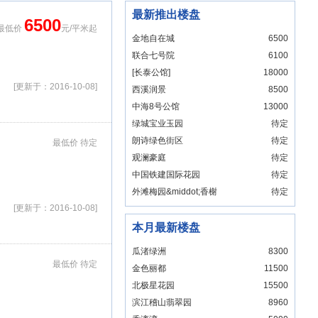
最新推出楼盘
6500
最低价
元/平米起
金地自在城
6500
联合七号院
6100
[长泰公馆]
18000
[更新于：2016-10-08]
西溪润景
8500
中海8号公馆
13000
绿城宝业玉园
待定
朗诗绿色街区
待定
最低价 待定
观澜豪庭
待定
中国铁建国际花园
待定
外滩梅园&middot;香榭
待定
大厦
[更新于：2016-10-08]
本月最新楼盘
瓜渚绿洲
8300
最低价 待定
金色丽都
11500
北极星花园
15500
滨江稽山翡翠园
8960