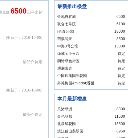
最新推出楼盘
6500
最低价
元/平米起
金地自在城
6500
联合七号院
6100
[长泰公馆]
18000
[更新于：2016-10-08]
西溪润景
8500
中海8号公馆
13000
绿城宝业玉园
待定
朗诗绿色街区
待定
最低价 待定
观澜豪庭
待定
中国铁建国际花园
待定
外滩梅园&middot;香榭
待定
大厦
[更新于：2016-10-08]
本月最新楼盘
瓜渚绿洲
8300
最低价 待定
金色丽都
11500
北极星花园
15500
滨江稽山翡翠园
8960