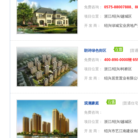
免费咨询：
0575-88007888、8
项目位置：
浙江/绍兴/越城区
开 发 商：
绍兴绿城宝业房地产
朗诗绿色街区
[普
免费咨询：
400-890-0000转 65
项目位置：
浙江/绍兴/柯桥区
开 发 商：
绍兴居里置业有限公
观澜豪庭
[普通住宅
免费咨询：
项目位置：
浙江/绍兴/越城区
开 发 商：
绍兴市艺江南建设有