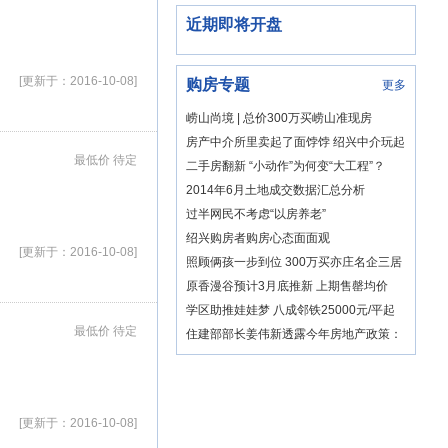
近期即将开盘
[更新于：2016-10-08]
购房专题
更多
崂山尚境 | 总价300万买崂山准现房
房产中介所里卖起了面饽饽 绍兴中介玩起
最低价 待定
混搭风实属无奈之举
二手房翻新 “小动作”为何变“大工程”？
2014年6月土地成交数据汇总分析
过半网民不考虑“以房养老”
绍兴购房者购房心态面面观
[更新于：2016-10-08]
照顾俩孩一步到位 300万买亦庄名企三居
原香漫谷预计3月底推新 上期售罄均价
12800元/平
学区助推娃娃梦 八成邻铁25000元/平起
有精装
最低价 待定
住建部部长姜伟新透露今年房地产政策：
双向调控
[更新于：2016-10-08]