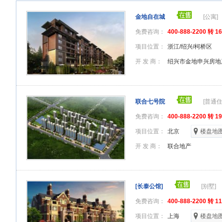
金地自在城
[公寓]
免费咨询：
400-888-2200 转 1
项目位置：
浙江/绍兴/柯桥区
开 发 商：
绍兴市金地申兴房地
联合七号院
[普通住
免费咨询：
400-888-2200 转 1
项目位置：
北京
楼盘地
开 发 商：
联合地产
[长泰公馆]
[别墅]
免费咨询：
400-888-2200 转 1
项目位置：
上海
楼盘地