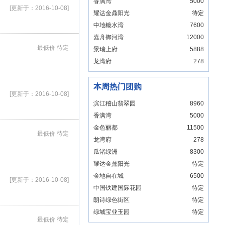
香漓湾
5000
[更新于：2016-10-08]
耀达金鼎阳光
待定
中地镜水湾
7600
嘉舟御河湾
12000
最低价 待定
景瑞上府
5888
龙湾府
278
本周热门团购
[更新于：2016-10-08]
滨江稽山翡翠园
8960
香漓湾
5000
金色丽都
11500
最低价 待定
龙湾府
278
瓜渚绿洲
8300
耀达金鼎阳光
待定
金地自在城
6500
[更新于：2016-10-08]
中国铁建国际花园
待定
朗诗绿色街区
待定
绿城宝业玉园
待定
最低价 待定