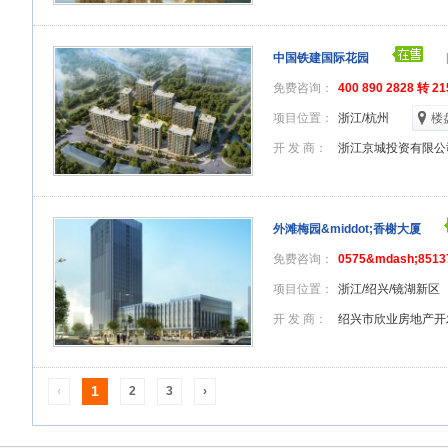
中国铁建国际花园
免费咨询：
400 890 2828 转 21
项目位置：
浙江/杭州
楼
开 发 商：
浙江京城投资有限公
外滩梅园&middot;香榭大厦
免费咨询：
0575&mdash;8513
项目位置：
浙江/绍兴/镜湖新区
开 发 商：
绍兴市欣业房地产开
1
‹
2
3
›