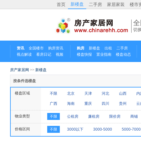
新楼盘
首页
二手房
家居家装
楼市
全
切
资讯
全国楼市
购房资讯
购房
新楼盘
出租
二手房
视点解读
看房日记
视频
楼盘快报
置业指南
楼盘动态
房产家居网
>>
新楼盘
按条件选楼盘
楼盘区域
不限
北京
天津
河北
山西
内
广西
海南
重庆
四川
贵州
云
物业类型
不限
公租房
廉租房
限价房
商铺
价格区间
不限
3000以下
3000-5000
5000-7000