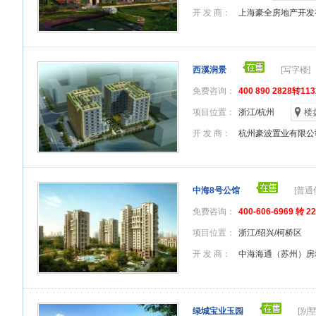
开 发 商：
上海豪全房地产开发
西溪润景
[写字楼]
免费咨询：
400 890 2828转1
项目位置：
浙江/杭州
楼
开 发 商：
杭州豪波置业有限公
中海8号公馆
[普通
免费咨询：
400-606-6969 转 2
项目位置：
浙江/绍兴/柯桥区
开 发 商：
中海海通（苏州）房
绿城宝业玉园
[别墅