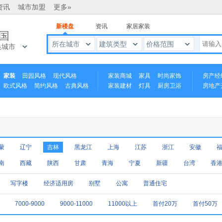
资讯
城市加盟
更多»
新楼盘
资讯
家居家装
国
所在城市
建筑类型
价格范围
换城市
家装
田园风格
现代风格
家装商城
家具
时尚家饰
房产经
欧式风格
简约风格
古典风格
家装建材
灯具
厨房卫浴
房地产
中式风格
蒙
辽宁
吉林
黑龙江
上海
江苏
浙江
安徽
南
西藏
陕西
甘肃
青海
宁夏
新疆
台湾
香
写字楼
经济适用房
别墅
公寓
普通住宅
7000-9000
9000-11000
11000以上
首付20万
首付50万