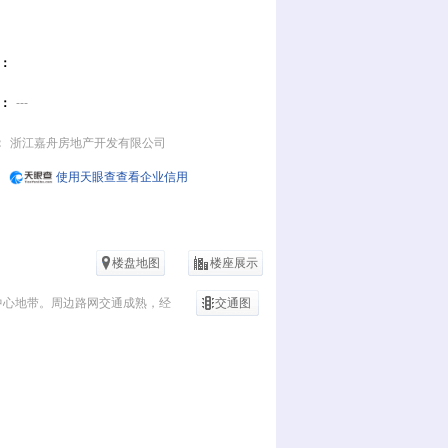
：
：
---
：
浙江嘉舟房地产开发有限公司
使用天眼查查看企业信用
楼盘地图
楼座展示
中心地带。周边路网交通成熟，经
交通图
利路，无缝对接城市广场、府山