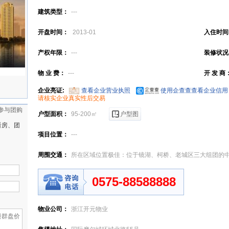
建筑类型：
---
开盘时间：
2013-01
入住时间
产权年限：
---
装修状况
物 业 费：
---
开 发 商
企业亮证:
查看企业营业执照
使用企查查查看企业信用
请核实企业真实性后交易
参与团购
户型面积：
95-200㎡
户型图
看房、团
项目位置：
---
周围交通：
所在区域位置极佳：位于镜湖、柯桥、老城区三大组团的
霞西路向东连接环城北路，向西直达柯桥；经西郊路、云栖路可直通胜
0575-88588888
市中心；
物业公司：
浙江开元物业