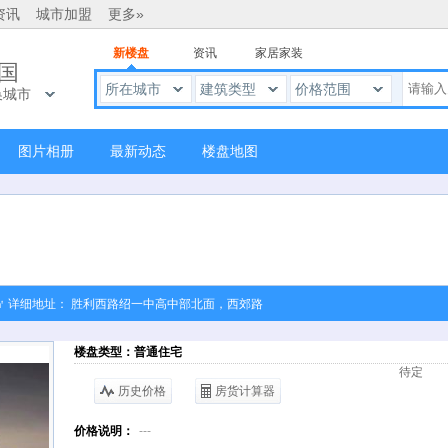
资讯
城市加盟
更多»
新楼盘
资讯
家居家装
国
所在城市
建筑类型
价格范围
换城市
图片相册
最新动态
楼盘地图
800元/㎡ 详细地址： 胜利西路绍一中高中部北面，西郊路
楼盘类型：普通住宅
待定
历史价格
房货计算器
价格说明：
---