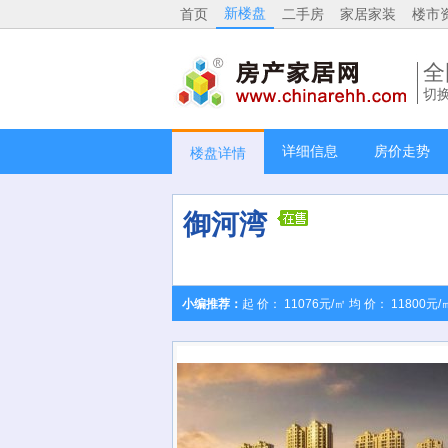
新楼盘
首页
二手房
家居家装
楼市
全
切
详细信息
房价走势
楼盘详情
御河湾
小编推荐：
起 价： 11076元/㎡ 均 价： 11