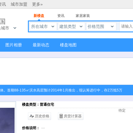
资讯
城市加盟
更多»
新楼盘
资讯
家居家装
国
所在城市
建筑类型
价格范围
换城市
图片相册
最新动态
楼盘地图
。首期88-135㎡滨水高层预计2014年1月推出，现认筹进行中，存2万抵5万
楼盘类型：普通住宅
待定
历史价格
房货计算器
价格说明：
---