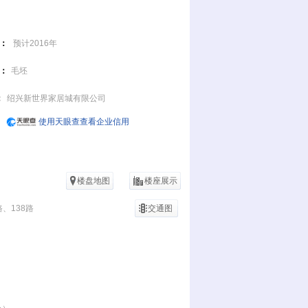
：
预计2016年
：
毛坯
：
绍兴新世界家居城有限公司
使用天眼查查看企业信用
楼盘地图
楼座展示
路、138路
交通图