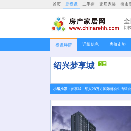
新楼盘
首页
二手房
家居家装
楼市
全
切
详细信息
房价走势
楼盘详情
绍兴梦享城
小编推荐：
梦享城：绍兴28万方国际都会生活综合体