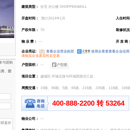
建筑类型：
住宅 办公楼 SHOPPINGMALL
开盘时间：
预计2014年1月
入住时间
产权年限：
70
装修状况
物 业 费：
---
开 发 商
企业亮证:
查看企业营业执照
使用企查查查看企业信用
请核实企业真实性后交易
参与团购
户型面积：
---
户型图
看房、团
项目位置：
越城区 环城北路与环城西路交汇处
周围交通：
19路、88路、5路、66路、216路、236路、118路、108
400-888-2200 转 53264
物业公司：
---