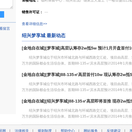
售楼地址：
临时体验中心：绍兴世茂广场第五大道上（一楼百盛出口
销售许可证：
---
查看详细信息>>
看留言
绍兴梦享城 最新动态
[金地自在城][梦享城]高层认筹存2w抵5w 预计1月开盘首付1
绍兴梦享城位于绍兴市环城北路与环城西路交汇处。项目由高层、SOH
万方的国际都会生活综合体。首期88-135㎡滨水高层预计2014年1月
[详情]
[金地自在城][梦享城]88-135㎡高层首付10w 现认筹存2w抵
绍兴梦享城位于绍兴市环城北路与环城西路交汇处。项目由高层、SOH
万方的国际都会生活综合体。首期88-135㎡滨水高层预计2014年1月
[详情]
[金地自在城][绍兴梦享城]88-135㎡高层即将首推 现存2w抵
绍兴梦享城位于绍兴市环城北路与环城西路交汇处。项目由高层、SOH
万方的国际都会生活综合体。首期88-135㎡滨水高层预计2014年1
第五大道上的临时体验中心已开放。
[详情]
居网
|
法律相关
|
规则制度
|
帮助中心
|
网站服务
|
反馈建议
|