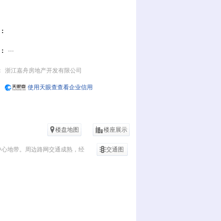
：
：
---
：
浙江嘉舟房地产开发有限公司
使用天眼查查看企业信用
楼盘地图
楼座展示
中心地带。周边路网交通成熟，经
交通图
利路，无缝对接城市广场、府山