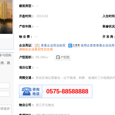
建筑类型：
---
开盘时间：
2013-01
入住时间
产权年限：
---
装修状况
物 业 费：
---
开 发 商
企业亮证:
查看企业营业执照
使用企查查查看企业信用
请核实企业真实性后交易
参与团购
户型面积：
95-200㎡
户型图
看房、团
项目位置：
---
周围交通：
所在区域位置极佳：位于镜湖、柯桥、老城区三大组团的
霞西路向东连接环城北路，向西直达柯桥；经西郊路、云栖路可直通胜
0575-88588888
市中心；
物业公司：
浙江开元物业