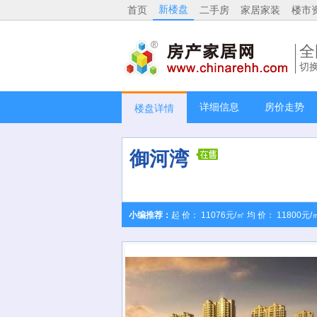
新楼盘
首页
二手房
家居家装
楼市
全
切
详细信息
房价走势
楼盘详情
御河湾
小编推荐：
起 价： 11076元/㎡ 均 价： 11