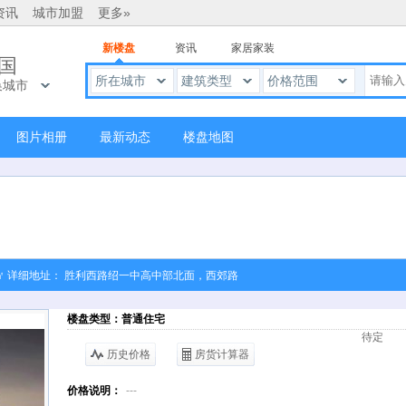
资讯
城市加盟
更多»
新楼盘
资讯
家居家装
国
所在城市
建筑类型
价格范围
换城市
图片相册
最新动态
楼盘地图
800元/㎡ 详细地址： 胜利西路绍一中高中部北面，西郊路
楼盘类型：普通住宅
待定
历史价格
房货计算器
价格说明：
---