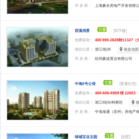
开 发 商：
上海豪全房地产开发有限
西溪润景
[写字楼]
免费咨询：
400 890 2828转11327
项目位置：
浙江/杭州
楼盘地图
开 发 商：
杭州豪波置业有限公司
中海8号公馆
[普通住宅]
免费咨询：
400-606-6969 转 22603
项目位置：
浙江/绍兴/柯桥区
开 发 商：
中海海通（苏州）房地产
绿城宝业玉园
[别墅]