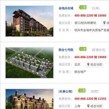
金地自在城
[公寓]
免费咨询：
400-888-2200 转 16060
项目位置：
浙江/绍兴/柯桥区
开 发 商：
绍兴市金地申兴房地产发
联合七号院
[普通住宅]
免费咨询：
400-888-2200 转 19069
项目位置：
北京
楼盘地图
开 发 商：
联合地产
[长泰公馆]
[别墅]
免费咨询：
400-888-2200 转 11555
项目位置：
上海
楼盘地图