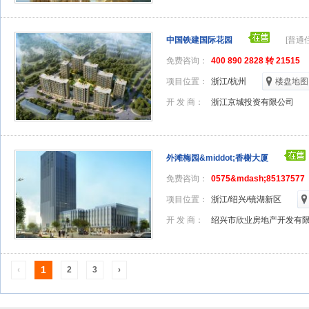
中国铁建国际花园
[普通
免费咨询：
400 890 2828 转 21515
项目位置：
浙江/杭州
楼盘地图
开 发 商：
浙江京城投资有限公司
外滩梅园&middot;香榭大厦
免费咨询：
0575&mdash;85137577
项目位置：
浙江/绍兴/镜湖新区
开 发 商：
绍兴市欣业房地产开发有
1
‹
2
3
›