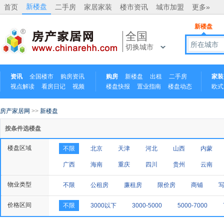
新楼盘
首页
二手房
家居家装
楼市资讯
城市加盟
更多»
新楼盘
全国
所在城市
切换城市
资讯
全国楼市
购房资讯
购房
新楼盘
出租
二手房
家装
视点解读
看房日记
视频
楼盘快报
置业指南
楼盘动态
欧式
中式
房产家居网
>>
新楼盘
按条件选楼盘
楼盘区域
不限
北京
天津
河北
山西
内蒙
广西
海南
重庆
四川
贵州
云南
物业类型
不限
公租房
廉租房
限价房
商铺
价格区间
不限
3000以下
3000-5000
5000-7000