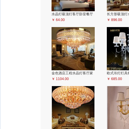
水晶灯吸顶灯客厅卧室餐厅
长方形吸顶灯
书房简约宜家欧式 灯饰灯具
￥ 64.00
明灯具古镇灯
￥ 896.00
金色酒店工程水晶灯客厅家
欧式吊灯灯具
居照明吸顶灯灯具饰
￥ 1104.00
￥ 685.00