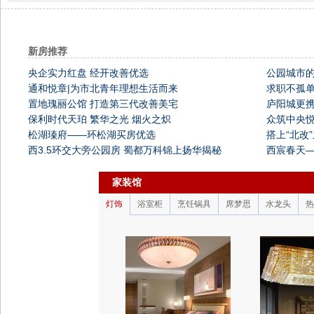
新房推荐
央企实力红盘 经开改善优选
公园城市的
通和悦章|为市北青年理想生活而来
求职不孤单
置地瑰丽公馆 打造第三代改善美宅
庐阳城更
保利时代天珀 繁华之光 烟火之炽
众筑中央
松湖瑧府——环松湖买房优选
搭上“北改
西3.5环交大旁公园房 蜀都万科锦上扬华揭秘
西宸春天—
家装馆
灯饰
浴室柜
烹饪锅具
席梦思
水龙头
热